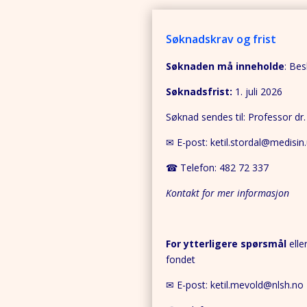
Søknadskrav og frist
Søknaden må inneholde
: Bes
Søknadsfrist:
1. juli 2026
Søknad sendes til: Professor dr.
✉ E-post: ketil.stordal@medisin
☎ Telefon: 482 72 337
Kontakt for mer informasjon
For ytterligere spørsmål
elle
fondet
✉ E-post: ketil.mevold@nlsh.no