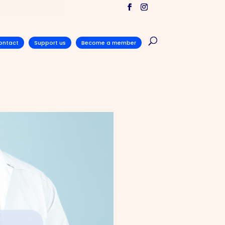
ontact
Support us
Become a member