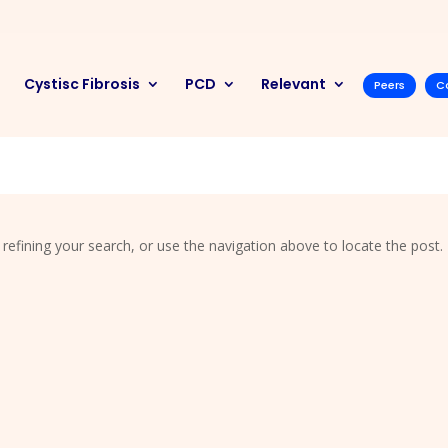
Cystisc Fibrosis
PCD
Relevant
Peers
C
efining your search, or use the navigation above to locate the post.