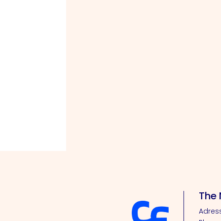
The 
Adress