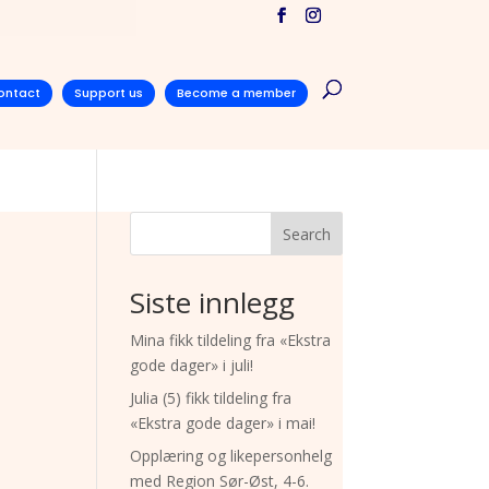
ontact
Support us
Become a member
Search
Siste innlegg
Mina fikk tildeling fra «Ekstra
gode dager» i juli!
Julia (5) fikk tildeling fra
«Ekstra gode dager» i mai!
Opplæring og likepersonhelg
med Region Sør-Øst, 4-6.