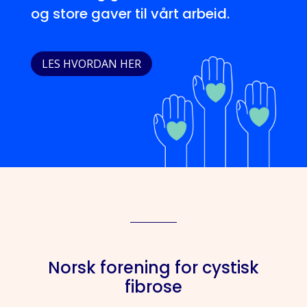
og store gaver til vårt arbeid.
LES HVORDAN HER
Norsk forening for cystisk
fibrose