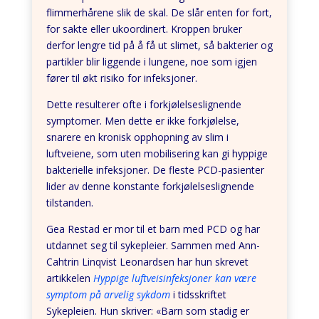
flimmerhårene slik de skal. De slår enten for fort,
for sakte eller ukoordinert. Kroppen bruker
derfor lengre tid på å få ut slimet, så bakterier og
partikler blir liggende i lungene, noe som igjen
fører til økt risiko for infeksjoner.
Dette resulterer ofte i forkjølelseslignende
symptomer. Men dette er ikke forkjølelse,
snarere en kronisk opphopning av slim i
luftveiene, som uten mobilisering kan gi hyppige
bakterielle infeksjoner. De fleste PCD-pasienter
lider av denne konstante forkjølelseslignende
tilstanden.
Gea Restad er mor til et barn med PCD og har
utdannet seg til sykepleier. Sammen med Ann-
Cahtrin Linqvist Leonardsen har hun skrevet
artikkelen
Hyppige luftveisinfeksjoner kan være
symptom på arvelig sykdom
i tidsskriftet
Sykepleien. Hun skriver: «Barn som stadig er