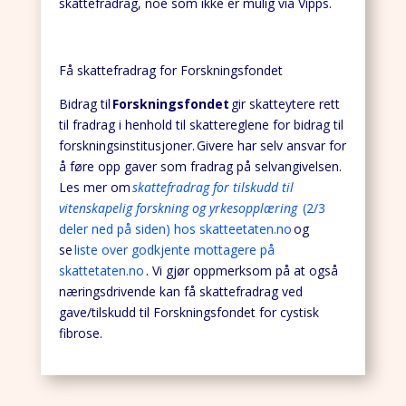
skattefradrag, noe som ikke er mulig via Vipps.
Få skattefradrag for Forskningsfondet
Bidrag til
Forskningsfondet
gir skatteytere rett
til fradrag i henhold til skattereglene for bidrag til
forskningsinstitusjoner. Givere har selv ansvar for
å føre opp gaver som fradrag på selvangivelsen.
Les mer om
skattefradrag for tilskudd til
vitenskapelig forskning og yrkesopplæring
(2/3
deler ned på siden) hos skatteetaten.no
og
se
liste over godkjente mottagere på
skattetaten.no
. Vi gjør oppmerksom på at også
næringsdrivende kan få skattefradrag ved
gave/tilskudd til Forskningsfondet for cystisk
fibrose.