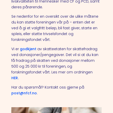
livskvaliteten til mennesker med CF og PCD, samt
deres pårørende.
Se nedenfor for en oversikt over de ulike måtene
du kan støtte foreningen vår på – enten det er
ved å gi et valgfritt beløp, bli fast giver, starte en
spleis, eller støtte trivselsfondet og
forskningsfondet vårt.
Vi er
godkjent
av skatteetaten for skattefradrag
ved donasjoner/pengegaver. Det vil si at du kan
få fradrag på skatten ved donasjoner mellom
500 og 25 000 kr til foreningen, og
forskningsfondet vårt. Les mer om ordningen
HER.
Har du spørsmål? Kontakt oss gjerne på
post
@nfcf
.no
.