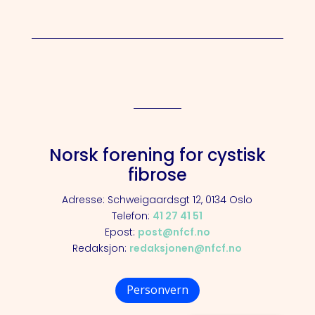
Norsk forening for cystisk
fibrose
Adresse: Schweigaardsgt 12, 0134 Oslo
Telefon:
41 27 41 51
Epost:
post@nfcf.no
Redaksjon:
redaksjonen@nfcf.no
Personvern