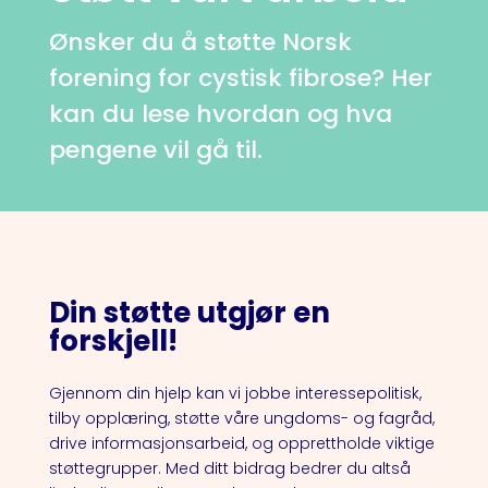
Ønsker du å støtte Norsk
forening for cystisk fibrose? Her
kan du lese hvordan og hva
pengene vil gå til.
Din støtte utgjør en
forskjell!
Gjennom din hjelp kan vi jobbe interessepolitisk,
tilby opplæring, støtte våre ungdoms- og fagråd,
drive informasjonsarbeid, og opprettholde viktige
støttegrupper. Med ditt bidrag bedrer du altså