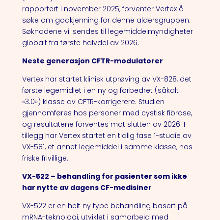
rapportert i november 2025, forventer Vertex å
søke om godkjenning for denne aldersgruppen.
Søknadene vil sendes til legemiddelmyndigheter
globalt fra første halvdel av 2026.
Neste generasjon CFTR-modulatorer
Vertex har startet klinisk utprøving av VX-828, det
første legemidlet i en ny og forbedret (såkalt
«3.0») klasse av CFTR-korrigerere. Studien
gjennomføres hos personer med cystisk fibrose,
og resultatene forventes mot slutten av 2026. I
tillegg har Vertex startet en tidlig fase 1-studie av
VX-581, et annet legemiddel i samme klasse, hos
friske frivillige.
VX-522 – behandling for pasienter som ikke
har nytte av dagens CF-medisiner
VX-522 er en helt ny type behandling basert på
mRNA-teknologi, utviklet i samarbeid med