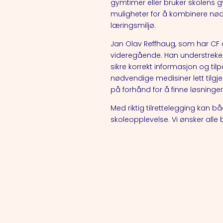
gymtimer eller bruker skolens gy
muligheter for å kombinere nødv
læringsmiljø.
Jan Olav Reffhaug, som har CF 
videregående. Han understrek
sikre korrekt informasjon og t
nødvendige medisiner lett tilg
på forhånd for å finne løsninge
Med riktig tilrettelegging ka
skoleopplevelse. Vi ønsker alle 