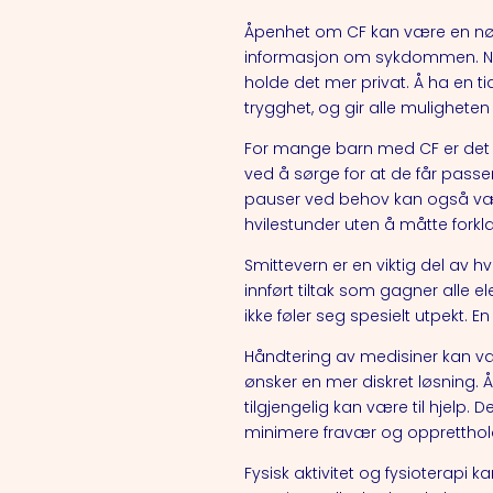
Åpenhet om CF kan være en nøkke
informasjon om sykdommen. Noe
holde det mer privat. Å ha en t
trygghet, og gir alle muligheten
For mange barn med CF er det v
ved å sørge for at de får passend
pauser ved behov kan også være 
hvilestunder uten å måtte forkl
Smittevern er en viktig del av
innført tiltak som gagner alle el
ikke føler seg spesielt utpekt. 
Håndtering av medisiner kan væ
ønsker en mer diskret løsning. 
tilgjengelig kan være til hjelp. D
minimere fravær og oppretthol
Fysisk aktivitet og fysioterapi 