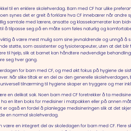
l til en enklere skolehverdag. Barn med CF har ulike preferan
n synes det er greit å forklare hva CF innebærer når andre 
idlig samtale med lærere, ansatte og klassekamerater kan bidra
 til å tilpasse seg på en måte som føles naturlig og komfortabe
iktig å være mest mulig som sine jevnaldrende og unngå å ski
e støtte, som assistenter og fysioterapeuter, uten at det blir fo
til hjelp, slik at barnet kan håndtere nødvendige behandlinge
are seg hver gang.
 hverdagen for barn med CF, og med økt fokus på hygiene de sis
ever. Når slike tiltak er en del av den generelle skolehverdagen,
En universell tilnærming til hygiene skaper en tryggere og mer in
re en delikat sak. Noen barn med CF foretrekker å ta medisin
Å ha en liten boks for medisiner i matpakken eller på annen måt
et er også en fordel å planlegge medisineringen slik at det skjer fø
de en normal skolehverdag.
kan være en integrert del av skoledagen for barn med CF. Flere sk