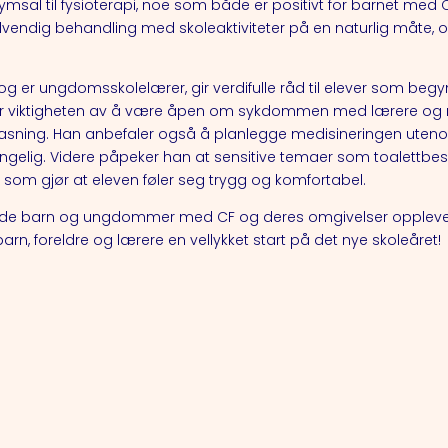
msal til fysioterapi, noe som både er positivt for barnet med CF
endig behandling med skoleaktiviteter på en naturlig måte, og
og er ungdomsskolelærer, gir verdifulle råd til elever som be
er viktigheten av å være åpen om sykdommen med lærere og 
ilpasning. Han anbefaler også å planlegge medisineringen uten
jengelig. Videre påpeker han at sensitive temaer som toalettb
r som gjør at eleven føler seg trygg og komfortabel.
n både barn og ungdommer med CF og deres omgivelser oppleve 
barn, foreldre og lærere en vellykket start på det nye skoleåret!