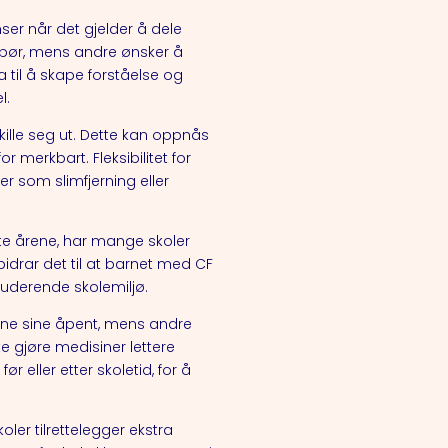
ser når det gjelder å dele
spør, mens andre ønsker å
 til å skape forståelse og
l.
lle seg ut. Dette kan oppnås
r merkbart. Fleksibilitet for
r som slimfjerning eller
te årene, har mange skoler
 bidrar det til at barnet med CF
kluderende skolemiljø.
ene sine åpent, mens andre
e gjøre medisiner lettere
r eller etter skoletid, for å
oler tilrettelegger ekstra