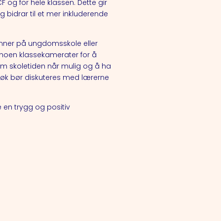
 og for hele klassen. Dette gir
 bidrar til et mer inkluderende
gynner på ungdomsskole eller
noen klassekamerater for å
om skoletiden når mulig og å ha
esøk bør diskuteres med lærerne
en trygg og positiv