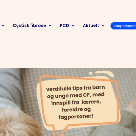
Cystisk fibrose
PCD
Aktuelt
Likepersoner