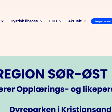
Cystisk fibrose
PCD
Aktuelt
Likepersoner